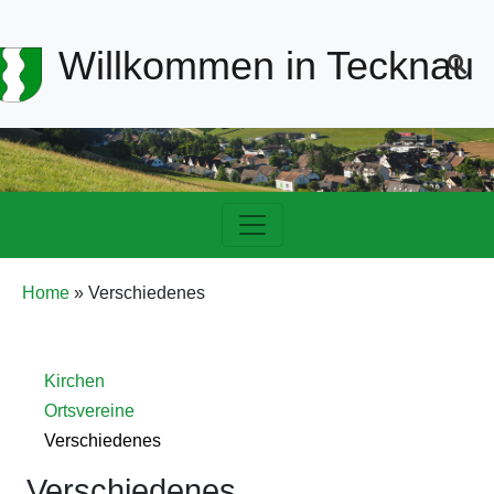
Header-
Willkommen in Tecknau
Navigation
Hauptnavigation
Pfadnavigation
Home
Verschiedenes
Detailnavigation
Kirchen
Freizeit
Ortsvereine
Verschiedenes
Verschiedenes