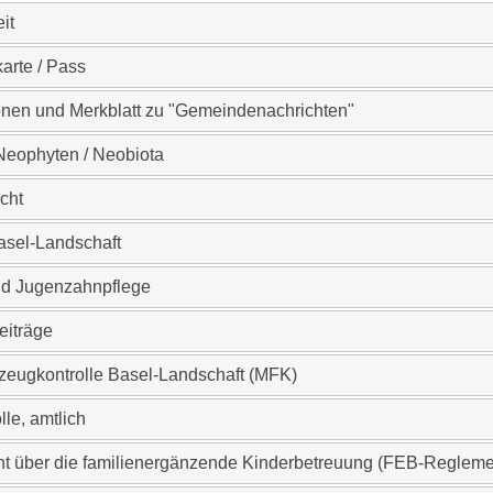
it
karte / Pass
onen und Merkblatt zu "Gemeindenachrichten"
Neophyten / Neobiota
cht
asel-Landschaft
nd Jugenzahnpflege
eiträge
zeugkontrolle Basel-Landschaft (MFK)
lle, amtlich
t über die familienergänzende Kinderbetreuung (FEB-Regleme