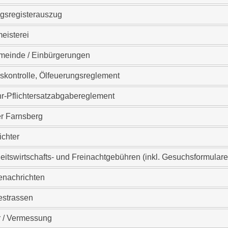
gsregisterauszug
eisterei
meinde / Einbürgerungen
kontrolle, Ölfeuerungsreglement
r-Pflichtersatzabgabereglement
er Farnsberg
ichter
itswirtschafts- und Freinachtgebühren (inkl. Gesuchsformulare
nachrichten
strassen
 / Vermessung