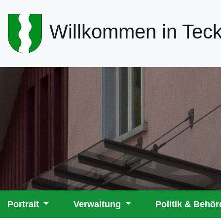
Header-
Willkommen in Tec
Navigation
Hauptnavigation
Portrait
Verwaltung
Politik & Behö