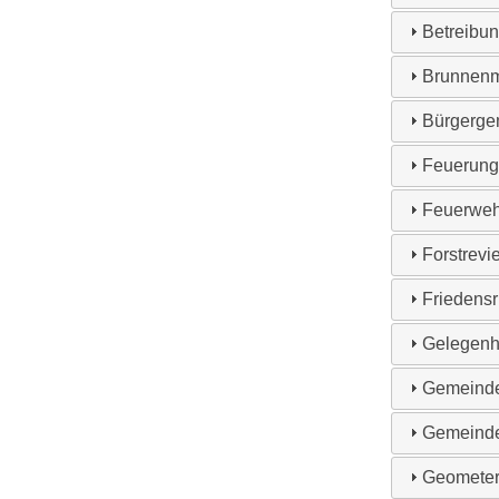
Betreibun
Brunnenm
Bürgerge
Feuerungs
Feuerweh
Forstrevi
Friedensr
Gelegenhe
Gemeinde
Gemeinde
Geometer