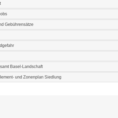
t
Jobs
und Gebührensätze
dgefahr
dsamt Basel-Landschaft
lement- und Zonenplan Siedlung