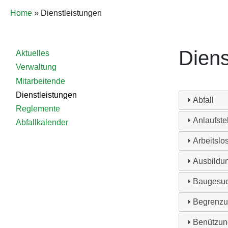
Pfadnavigation
Home
Dienstleistungen
Detailnavigation
Diens
Aktuelles
Verwaltung
Verwaltung
Mitarbeitende
Dienstleistungen
Abfall
Reglemente
Anlaufste
Abfallkalender
Arbeitslo
Ausbildun
Baugesuc
Begrenzu
Benützung