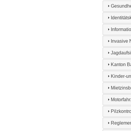
Gesundhe
Identitäts
Informati
Invasive 
Jagdaufsi
Kanton B
Kinder-u
Mietzinsb
Motorfahr
Pilzkontro
Reglemen