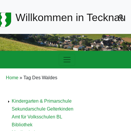
Header-
Willkommen in Tecknau
Navigation
Hauptnavigation
Pfadnavigation
Home
Tag Des Waldes
Detailnavigation
Kindergarten & Primarschule
Bildung
Sekundarschule Gelterkinden
Amt für Volksschulen BL
Information
Bibliothek