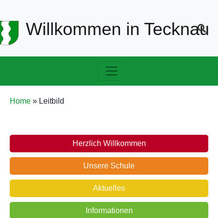
Header-
Willkommen in Tecknau
Navigation
Hauptnavigation
Pfadnavigation
Home
Leitbild
Schule
Herzlich Willkommen
Unsere Schule
Aktuelles
Informationen