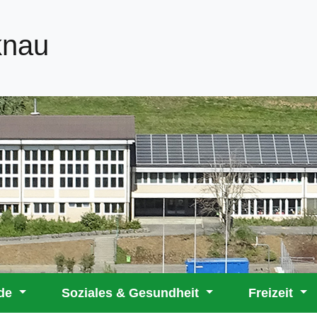
knau
rde
Soziales & Gesundheit
Freizeit