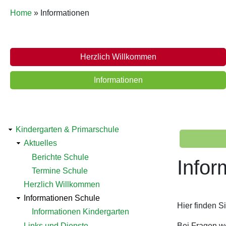
Pfadnavigation
Home
Informationen
Schule
Herzlich Willkommen
Informationen
Detailnavigation
Kindergarten & Primarschule
Schul
Aktuelles
Bildung
Inform
Berichte Schule
Infor
Termine Schule
Herzlich Willkommen
Informationen Schule
Hier finden S
Informationen Kindergarten
Links und Dienste
Bei Fragen we