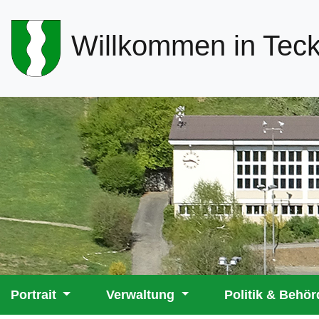
Header-
Willkommen in Tec
Navigation
Hauptnavigation
Portrait
Verwaltung
Politik & Behö