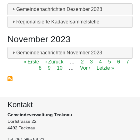
Gemeindenachrichten Dezember 2023
Regionalisierte Kadaversammelstelle
November 2023
Gemeindenachrichten November 2023
Seitennummerierung
Erste
« Erste
Vorherige
‹ Zurück
…
Page
2
Page
3
Page
4
Page
5
Aktuelle
6
Page
7
Seite
Page
8
Seite
Page
9
Page
10
…
Nächste
Vor ›
Letzte
Letzte »
Seite
Seite
Seite
Kontakt
Gemeindeverwaltung Tecknau
Dorfstrasse 22
4492 Tecknau
Tel. 061 985 88 22