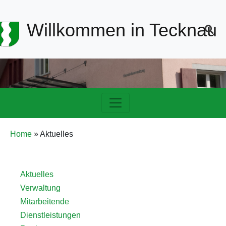
Header-
Willkommen in Tecknau
Navigation
Hauptnavigation
Pfadnavigation
Home
Aktuelles
Detailnavigation
Aktuelles
Verwaltung
Verwaltung
Mitarbeitende
Dienstleistungen